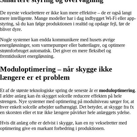
De nyeste vekselrettere er ikke kun mere effektive – de er også langt
mere intelligente. Mange modeller har i dag indbygget Wi-Fi eller app-
styring, så du kan følge produktionen i realtid og opdage fejl, før de
bliver dyre.
Nogle systemer kan endda kommunikere med husets øvrige
energiløsninger, som varmepumper eller batterilagre, og optimere
strømforbruget automatisk. Det giver en mere fleksibel og
fremtidssikret energiløsning.
Moduloptimering – når skygge ikke
længere er et problem
Et af de største teknologiske spring de seneste år er
moduloptimering
.
I ældre anlæg kan én skygget solcelle reducere effekten på hele
strengen. Nye systemer med optimering på modulniveau sørger for, at
hver enkelt solcelle arbejder uafhængigt. Det betyder, at skygge fra fx
en skorsten eller et træ ikke længere påvirker hele anlæggets ydelse.
Hvis dit anlæg ofte er delvist i skygge, kan en ny vekselretter med
optimering give en markant forbedring i produktionen.