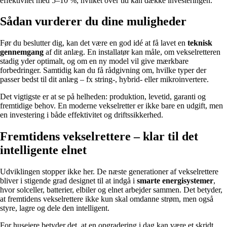
effektivitet med 5–10 %, hvilket over tid kan dække investeringen.
Sådan vurderer du dine muligheder
Før du beslutter dig, kan det være en god idé at få lavet en
teknisk
gennemgang
af dit anlæg. En installatør kan måle, om vekselretteren
stadig yder optimalt, og om en ny model vil give mærkbare
forbedringer. Samtidig kan du få rådgivning om, hvilke typer der
passer bedst til dit anlæg – fx string-, hybrid- eller mikroinvertere.
Det vigtigste er at se på helheden: produktion, levetid, garanti og
fremtidige behov. En moderne vekselretter er ikke bare en udgift, men
en investering i både effektivitet og driftssikkerhed.
Fremtidens vekselrettere – klar til det
intelligente elnet
Udviklingen stopper ikke her. De næste generationer af vekselrettere
bliver i stigende grad designet til at indgå i
smarte energisystemer
,
hvor solceller, batterier, elbiler og elnet arbejder sammen. Det betyder,
at fremtidens vekselrettere ikke kun skal omdanne strøm, men også
styre, lagre og dele den intelligent.
For husejere betyder det, at en opgradering i dag kan være et skridt