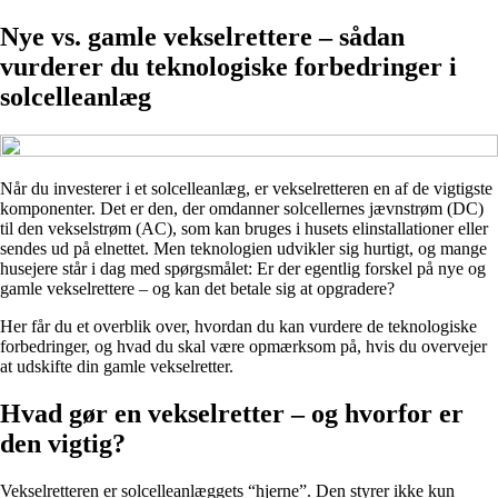
Nye vs. gamle vekselrettere – sådan
vurderer du teknologiske forbedringer i
solcelleanlæg
Når du investerer i et solcelleanlæg, er vekselretteren en af de vigtigste
komponenter. Det er den, der omdanner solcellernes jævnstrøm (DC)
til den vekselstrøm (AC), som kan bruges i husets elinstallationer eller
sendes ud på elnettet. Men teknologien udvikler sig hurtigt, og mange
husejere står i dag med spørgsmålet: Er der egentlig forskel på nye og
gamle vekselrettere – og kan det betale sig at opgradere?
Her får du et overblik over, hvordan du kan vurdere de teknologiske
forbedringer, og hvad du skal være opmærksom på, hvis du overvejer
at udskifte din gamle vekselretter.
Hvad gør en vekselretter – og hvorfor er
den vigtig?
Vekselretteren er solcelleanlæggets “hjerne”. Den styrer ikke kun