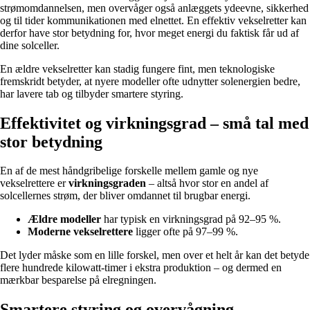
strømomdannelsen, men overvåger også anlæggets ydeevne, sikkerhed
og til tider kommunikationen med elnettet. En effektiv vekselretter kan
derfor have stor betydning for, hvor meget energi du faktisk får ud af
dine solceller.
En ældre vekselretter kan stadig fungere fint, men teknologiske
fremskridt betyder, at nyere modeller ofte udnytter solenergien bedre,
har lavere tab og tilbyder smartere styring.
Effektivitet og virkningsgrad – små tal med
stor betydning
En af de mest håndgribelige forskelle mellem gamle og nye
vekselrettere er
virkningsgraden
– altså hvor stor en andel af
solcellernes strøm, der bliver omdannet til brugbar energi.
Ældre modeller
har typisk en virkningsgrad på 92–95 %.
Moderne vekselrettere
ligger ofte på 97–99 %.
Det lyder måske som en lille forskel, men over et helt år kan det betyde
flere hundrede kilowatt-timer i ekstra produktion – og dermed en
mærkbar besparelse på elregningen.
Smartere styring og overvågning