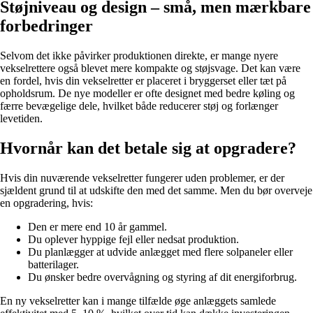
Støjniveau og design – små, men mærkbare
forbedringer
Selvom det ikke påvirker produktionen direkte, er mange nyere
vekselrettere også blevet mere kompakte og støjsvage. Det kan være
en fordel, hvis din vekselretter er placeret i bryggerset eller tæt på
opholdsrum. De nye modeller er ofte designet med bedre køling og
færre bevægelige dele, hvilket både reducerer støj og forlænger
levetiden.
Hvornår kan det betale sig at opgradere?
Hvis din nuværende vekselretter fungerer uden problemer, er der
sjældent grund til at udskifte den med det samme. Men du bør overveje
en opgradering, hvis:
Den er mere end 10 år gammel.
Du oplever hyppige fejl eller nedsat produktion.
Du planlægger at udvide anlægget med flere solpaneler eller
batterilager.
Du ønsker bedre overvågning og styring af dit energiforbrug.
En ny vekselretter kan i mange tilfælde øge anlæggets samlede