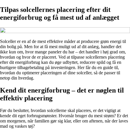
Tilpas solcellernes placering efter dit
energiforbrug og få mest ud af anlægget
Solceller er en af de mest effektive måder at producere grøn energi til
din bolig på. Men for at få mest muligt ud af dit anlæg, handler det
ikke kun om, hvor mange paneler du har – det handler i høj grad om,
hvordan og hvor de er placeret. Ved at tilpasse solcellernes placering
efter dit energiforbrug kan du øge udbyttet, reducere spild og få en
hurtigere tilbagebetaling på investeringen. Her får du en guide til,
hvordan du optimerer placeringen af dine solceller, så de passer til
netop din hverdag.
Kend dit energiforbrug – det er nøglen til
effektiv placering
Før du beslutter, hvordan solcellerne skal placeres, er det vigtigt at
kende dit eget forbrugsmønster. Hvornår bruger du mest strøm? Er det
om morgenen, når familien gør sig klar, eller om aftenen, når der laves
mad og vaskes tøj?