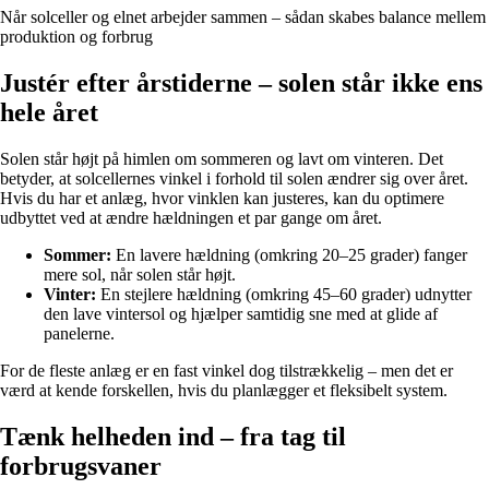
Når solceller og elnet arbejder sammen – sådan skabes balance mellem
produktion og forbrug
Justér efter årstiderne – solen står ikke ens
hele året
Solen står højt på himlen om sommeren og lavt om vinteren. Det
betyder, at solcellernes vinkel i forhold til solen ændrer sig over året.
Hvis du har et anlæg, hvor vinklen kan justeres, kan du optimere
udbyttet ved at ændre hældningen et par gange om året.
Sommer:
En lavere hældning (omkring 20–25 grader) fanger
mere sol, når solen står højt.
Vinter:
En stejlere hældning (omkring 45–60 grader) udnytter
den lave vintersol og hjælper samtidig sne med at glide af
panelerne.
For de fleste anlæg er en fast vinkel dog tilstrækkelig – men det er
værd at kende forskellen, hvis du planlægger et fleksibelt system.
Tænk helheden ind – fra tag til
forbrugsvaner