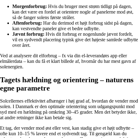
Morgenforbrug:
Hvis du bruger mest strøm tidligt på dagen,
kan det være en fordel at orientere nogle af panelerne mod øst,
så de fanger solens første stråler.
Aftenforbrug:
Har du derimod et højt forbrug sidst på dagen,
kan vestvendte paneler give et bedre udbytte.
Jævnt forbrug:
Hvis dit forbrug er nogenlunde jævnt fordelt,
vil en sydvendt placering typisk give det højeste samlede udbytte
over året.
Ved at analysere dit elforbrug – fx via din el-leverandørs app eller
elmålerdata – kan du få et klart billede af, hvornår du har mest gavn af
solenergien.
Tagets hældning og orientering – naturens
egne parametre
Solcellernes effektivitet afhænger i høj grad af, hvordan de vender mod
solen. I Danmark er den optimale orientering som udgangspunkt mod
syd med en hældning på omkring 30–45 grader. Men det betyder ikke,
at andre retninger ikke kan betale sig.
Et tag, der vender mod øst eller vest, kan stadig give et højt udbytte –
ofte kun 10–15 % lavere end et sydvendt tag. Til gengæld kan du