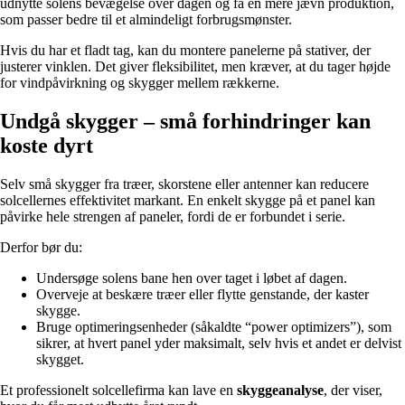
udnytte solens bevægelse over dagen og få en mere jævn produktion,
som passer bedre til et almindeligt forbrugsmønster.
Hvis du har et fladt tag, kan du montere panelerne på stativer, der
justerer vinklen. Det giver fleksibilitet, men kræver, at du tager højde
for vindpåvirkning og skygger mellem rækkerne.
Undgå skygger – små forhindringer kan
koste dyrt
Selv små skygger fra træer, skorstene eller antenner kan reducere
solcellernes effektivitet markant. En enkelt skygge på et panel kan
påvirke hele strengen af paneler, fordi de er forbundet i serie.
Derfor bør du:
Undersøge solens bane hen over taget i løbet af dagen.
Overveje at beskære træer eller flytte genstande, der kaster
skygge.
Bruge optimeringsenheder (såkaldte “power optimizers”), som
sikrer, at hvert panel yder maksimalt, selv hvis et andet er delvist
skygget.
Et professionelt solcellefirma kan lave en
skyggeanalyse
, der viser,