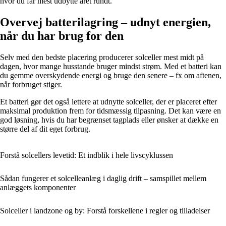
hvor du får mest udbytte året rundt.
Overvej batterilagring – udnyt energien,
når du har brug for den
Selv med den bedste placering producerer solceller mest midt på
dagen, hvor mange husstande bruger mindst strøm. Med et batteri kan
du gemme overskydende energi og bruge den senere – fx om aftenen,
når forbruget stiger.
Et batteri gør det også lettere at udnytte solceller, der er placeret efter
maksimal produktion frem for tidsmæssig tilpasning. Det kan være en
god løsning, hvis du har begrænset tagplads eller ønsker at dække en
større del af dit eget forbrug.
Forstå solcellers levetid: Et indblik i hele livscyklussen
Sådan fungerer et solcelleanlæg i daglig drift – samspillet mellem
anlæggets komponenter
Solceller i landzone og by: Forstå forskellene i regler og tilladelser